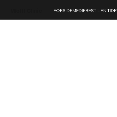
Wolff Clinic
FORSIDE
MEDIE
BESTIL EN TID
P