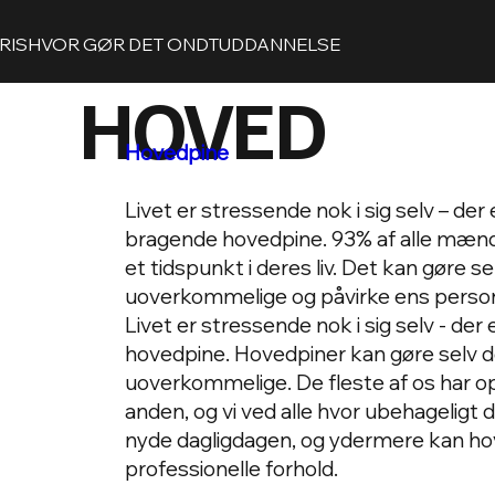
RIS
HVOR GØR DET ONDT
UDDANNELSE
HOVED
Hovedpine
Livet er stressende nok i sig selv – der
bragende hovedpine. 93% af alle mænd 
et tidspunkt i deres liv. Det kan gøre 
uoverkommelige og påvirke ens personl
Livet er stressende nok i sig selv - de
hovedpine. Hovedpiner kan gøre selv 
uoverkommelige. De fleste af os har opl
anden, og vi ved alle hvor ubehageligt 
nyde dagligdagen, og ydermere kan hov
professionelle forhold.