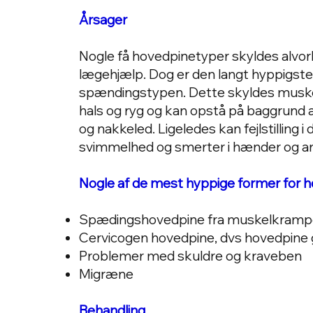
Årsager
Nogle få hovedpinetyper skyldes alvorl
lægehjælp. Dog er den langt hyppigste
spændingstypen. Dette skyldes muskel
hals og ryg og kan opstå på baggrund af 
og nakkeled. Ligeledes kan fejlstilling i
svimmelhed og smerter i hænder og a
Nogle af de mest hyppige former for h
Spædingshovedpine fra muskelkramper
Cervicogen hovedpine, dvs hovedpine 
Problemer med skuldre og kraveben
Migræne
Behandling