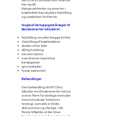
det ofte et område hvor smerter
kan opstå.
Mange ømheder og smerter i
knæleddet kan skyldes fejlstilling
og ustabilitet i hofterne.
Nogle af de hyppigste årsager til
lændesmerter inkluderer:
fejlstilling i en eller begge hofter
​ ​fejlstilling af knæleddene
skader efter fald
dårlig holdning
nerveirritation
overdrevne repetitive
bevægelser
sportsskader
fysisk inaktivitet
Behandlinger
Den behandling Wolff Clinic
tilbyder mod knæsmerter inkorp
orerer flere forskellige metoder
(neuromuskular funktions
testing), som alle er blide,
skånsomme og ufarlige. I de
fleste tilfælde vil der blive