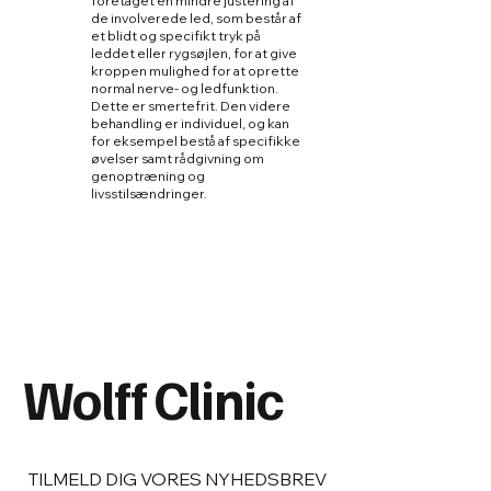
foretaget en mindre justering af
de involverede led, som består af
et blidt og specifikt tryk på
leddet eller rygsøjlen, for at give
kroppen mulighed for at oprette
normal nerve- og ledfunktion.
Dette er smertefrit. Den videre
behandling er individuel, og kan
for eksempel bestå af specifikke
øvelser samt rådgivning om
genoptræning og
livsstilsændringer.
Wolff Clinic
TILMELD DIG VORES NYHEDSBREV