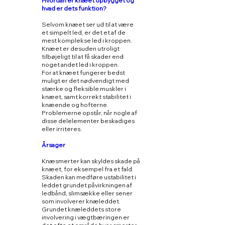
Hvordan er knæet opbygget og
hvad er dets funktion?
Selvom knæet ser ud til at være
et simpelt led, er det et af de
mest komplekse led i kroppen.
Knæet er desuden utroligt
tilbøjeligt til at få skader end
noget andet led i kroppen.
For at knæet fungerer bedst
muligt er det nødvendigt med
stærke og fleksible muskler i
knæet, samt korrekt stabilitet i
knæende og hofterne.
Problemerne opstår, når nogle af
disse delelementer beskadiges
eller irriteres.
Årsager
Knæsmerter kan skyldes skade på
knæet, for eksempel fra et fald.
Skaden kan medføre ustabilitet i
leddet grundet påvirkningen af
ledbånd, slimsække eller sener
som involverer knæleddet.
Grundet knæleddets store
involvering i vægtbæringen er