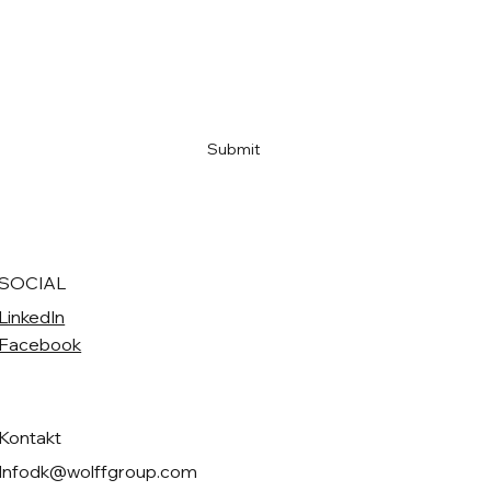
Email
*
Ja, tilmeld mig til nyhedsbreve.
*
Submit
SOCIAL
LinkedIn
Facebook
Kontakt
Infodk@wolffgroup.com