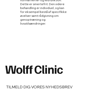
normal nerve- og ledfunktion.
Dette er smertefrit. Den videre
behandling er individuel, og kan
for eksempel bestå af specifikke
øvelser samt rådgivning om
genoptræning og
livsstilsændringer.
Wolff Clinic
TILMELD DIG VORES NYHEDSBREV
Email
*