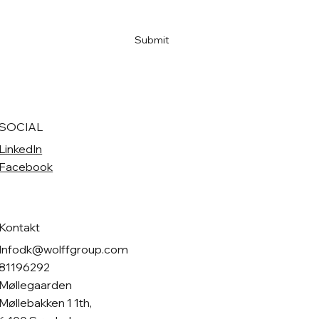
Ja, tilmeld mig til nyhedsbreve.
*
Submit
SOCIAL
LinkedIn
Facebook
Kontakt
Infodk@wolffgroup.com
81196292
Møllegaarden
Møllebakken 1 1th,