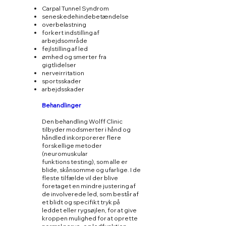
Carpal Tunnel Syndrom
seneskedehindebetændelse
overbelastning
forkert indstilling af
arbejdsområde
fejlstilling af led
ømhed og smerter fra
gigtlidelser
nerveirritation
sportsskader
arbejdsskader
Behandlinger
Den behandling Wolff Clinic
tilbyder modsmerter i hånd og
håndled inkorporerer flere
forskellige metoder
(neuromuskular
funktions testing), som alle er
blide, skånsomme og ufarlige. I de
fleste tilfælde vil der blive
foretaget en mindre justering af
de involverede led, som består af
et blidt og specifikt tryk på
leddet eller rygsøjlen, for at give
kroppen mulighed for at oprette