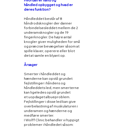
Hvordan er hånd og
håndled opbygget og hvad er
deres funktion?
Håndleddet består af 8
håndrodsknogler der danner
forbindelsesleddet mellem de 2
underamsknogler og de 19
fingerknogler. De højre antal
knogler giver muligheden for små
og præcise bevægelser såsom at
spille klaver, operere eller blot
det at samle en blyant op.
Årsager
Smerter i håndleddet og
hænderne kan opstå grundet
fejlstillinger i håndens og
håndleddets led, men smerterne
kan ligeledes opstå grundet
et uopdaget albueproblem.
Fejlstillinger i disse led kan give
overbelastning af muskulaturen i
underamen og hænderne og
medføre smerter.
I Wolff Clinic behandler vi hyppigt
problemer i håndledet såsom: