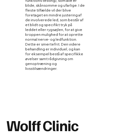
funktions testing), som alle er
blide, skånsomme og ufarlige. I de
fleste tilfælde vil der blive
foretaget en mindre justering af
de involverede led, som består af
et blidt og specifikt tryk på
leddet eller rygsøjlen, for at give
kroppen mulighed for at oprette
normal nerve- og ledfunktion.
Dette er smertefrit. Den videre
behandling er individuel, og kan
for eksempel bestå af specifikke
øvelser samt rådgivning om
genoptræning og
livsstilsændringer.
Wolff Clinic