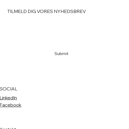
TILMELD DIG VORES NYHEDSBREV
Email
*
Ja, tilmeld mig til nyhedsbreve.
*
Submit
SOCIAL
LinkedIn
Facebook