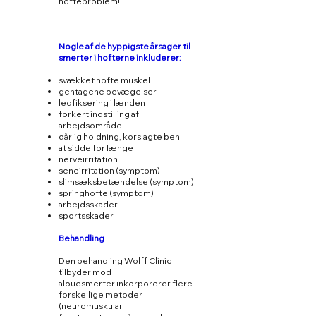
hofteproblem!
Nogle af de hyppigste årsager til
smerter i hofterne inkluderer:
svækket hofte muskel
gentagene bevægelser
ledfiksering i lænden
forkert indstilling af
arbejdsområde
dårlig holdning, korslagte ben
at sidde for længe
nerveirritation
seneirritation (symptom)
slimsæksbetændelse (symptom)
springhofte (symptom)
arbejdsskader
sportsskader
Behandling
Den behandling Wolff Clinic
tilbyder mod
albuesmerter inkorporerer flere
forskellige metoder
(neuromuskular