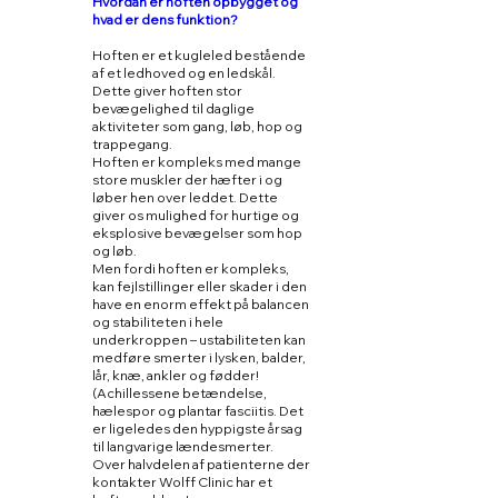
Hvordan er hoften opbygget og
hvad er dens funktion?
Hoften er et kugleled bestående
af et ledhoved og en ledskål.
Dette giver hoften stor
bevægelighed til daglige
aktiviteter som gang, løb, hop og
trappegang.
Hoften er kompleks med mange
store muskler der hæfter i og
løber hen over leddet. Dette
giver os mulighed for hurtige og
eksplosive bevægelser som hop
og løb.
Men fordi hoften er kompleks,
kan fejlstillinger eller skader i den
have en enorm effekt på balancen
og stabiliteten i hele
underkroppen – ustabiliteten kan
medføre smerter i lysken, balder,
lår, knæ, ankler og fødder!
(Achillessene betændelse,
hælespor og plantar fasciitis. Det
er ligeledes den hyppigste årsag
til langvarige lændesmerter.
Over halvdelen af patienterne der
kontakter Wolff Clinic har et